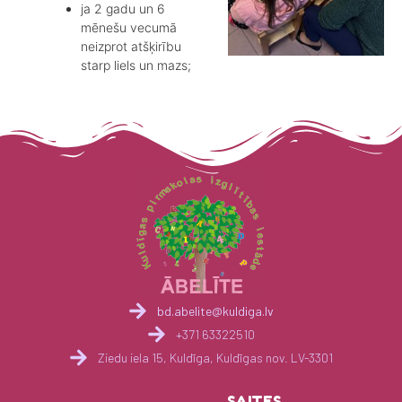
ja 2 gadu un 6
mēnešu vecumā
neizprot atšķirību
starp liels un mazs;
bd.abelite@kuldiga.lv
+371 63322510
Ziedu iela 15, Kuldīga, Kuldīgas nov. LV-3301
SAITES