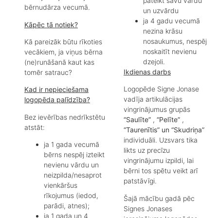
pateikt savu vārdu
bērnudārza vecumā.
un uzvārdu
ja 4 gadu vecumā
Kāpēc tā notiek?
nezina krāsu
nosaukumus, nespēj
Kā pareizāk būtu rīkoties
noskaitīt nevienu
vecākiem, ja viņus bērna
dzejoli.
(ne)runāšanā kaut kas
Ikdienas darbs
tomēr satrauc?
Logopēde Signe Jonase
Kad ir nepieciešama
vadīja artikulācijas
logopēda palīdzība?
vingrinājumus grupās
Bez ievērības nedrīkstētu
“Saulīte”
,
“Pelīte”
,
atstāt:
“Taurenītis” un “Skudriņa”
individuāli. Uzsvars tika
ja 1 gada vecumā
likts uz precīzu
bērns nespēj izteikt
vingrinājumu izpildi, lai
nevienu vārdu un
bērni tos spētu veikt arī
neizpilda/nesaprot
patstāvīgi.
vienkāršus
rīkojumus (iedod,
Šajā mācību gadā pēc
parādi, atnes);
Signes Jonases
ja 1 gada un 4