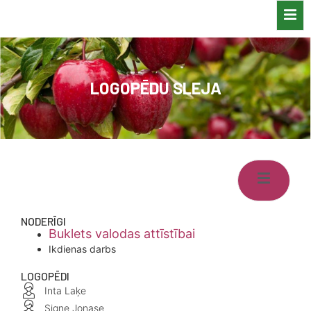
LOGOPĒDU SLEJA
NODERĪGI
Buklets valodas attīstībai
Ikdienas darbs
LOGOPĒDI
Inta Laķe
Signe Jonase