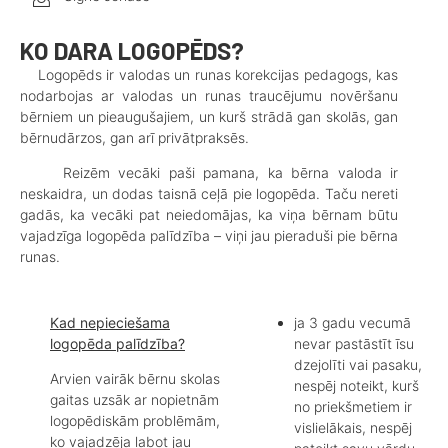
KO DARA LOGOPĒDS?
Logopēds ir valodas un runas korekcijas pedagogs, kas
nodarbojas ar valodas un runas traucējumu novēršanu
bērniem un pieaugušajiem, un kurš strādā gan skolās, gan
bērnudārzos, gan arī privātpraksēs.
Reizēm vecāki paši pamana, ka bērna valoda ir
neskaidra, un dodas taisnā ceļā pie logopēda. Taču nereti
gadās, ka vecāki pat neiedomājas, ka viņa bērnam būtu
vajadzīga logopēda palīdzība – viņi jau pieraduši pie bērna
runas.
Kad nepieciešama
ja 3 gadu vecumā
logopēda palīdzība?
nevar pastāstīt īsu
dzejolīti vai pasaku,
Arvien vairāk bērnu skolas
nespēj noteikt, kurš
gaitas uzsāk ar nopietnām
no priekšmetiem ir
logopēdiskām problēmām,
vislielākais, nespēj
ko vajadzēja labot jau