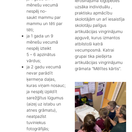
ierosinājuma logopēdes
mēnešu vecumā
uzsāka individuālu ,
nespēj no-
praktisku apmācību
saukt mammu par
skolotājām un arī iesaistīja
mammu un tēti par
skolotāju palīgus
tēti;
artikulācijas vingrinājumu
ja 1 gada un 9
apguvē, kurus izmantos
mēnešu vecumā
atbilstoši katrā
nespēj izteikt
vecumposmā. Katrai
5 – 6 apzinātus
grupai tika piešķirta
vārdus;
artikulācijas vingrinājumu
ja 2 gadu vecumā
grāmata “Mēlītes kārtis”.
nevar parādīt
ķermeņa daļas,
kuras viņam nosauc;
ja nespēj izpildīt
sarežģītus lūgumus
(aizej uz istabu un
atnes grāmatu),
neatpazīst
tuviniekus
fotogrāfijās;