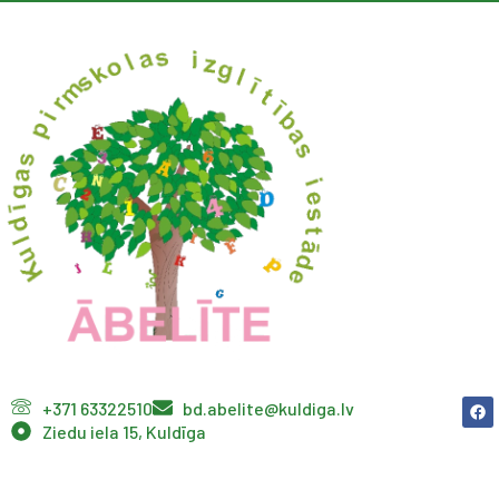
+371 63322510
bd.abelite@kuldiga.lv
Ziedu iela 15, Kuldīga