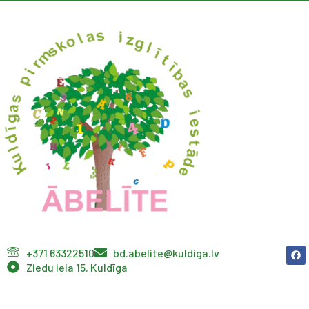
+371 63322510
bd.abelite@kuldiga.lv
Ziedu iela 15, Kuldīga