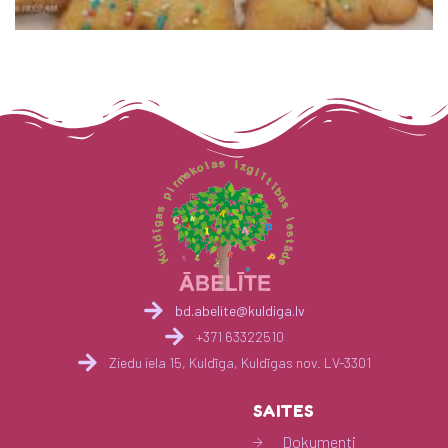
bd.abelite@kuldiga.lv
+371 63322510
Ziedu iela 15, Kuldīga, Kuldīgas nov. LV-3301
SAITES
Dokumenti