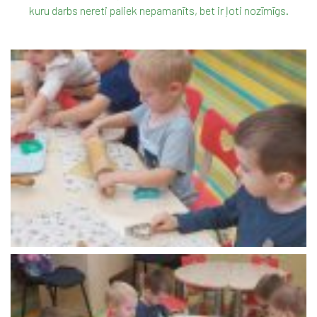
kuru darbs nereti paliek nepamanīts, bet ir ļoti nozīmīgs.