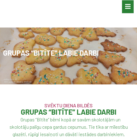
GRUPAS “BITĪTE” LABIE DARBI
SVĒKTU DIENA BILDĒS
GRUPAS “BITĪTE” LABIE DARBI
Grupas “Bitīte” bērni kopā ar savām skolotājām un
skolotāju palīgu cepa gardus cepumus. Tie tika ar mīlestību
glazēti, rūpīgi iesaiņoti un dāvāti iestādes darbiniekiem,