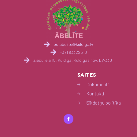
bd.abelite@kuldiga.lv
+371 63322510
Ziedu iela 15, Kuldīga, Kuldīgas nov. LV-3301
SAITES
Dokumenti
Kontakti
Sīkdatņu politika