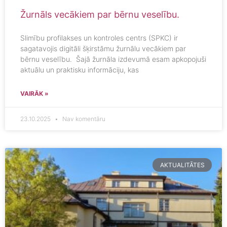
Žurnāls vecākiem par bērnu veselību.
Slimību profilakses un kontroles centrs (SPKC) ir
sagatavojis digitāli šķirstāmu žurnālu vecākiem par
bērnu veselību. Šajā žurnāla izdevumā esam apkopojuši
aktuālu un praktisku informāciju, kas
VAIRĀK »
23.10.2025
Nav komentāru
AKTUALITĀTES