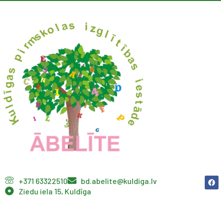
+371 63322510
bd.abelite@kuldiga.lv
Ziedu iela 15, Kuldīga