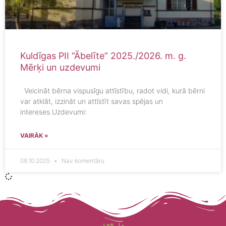
Kuldīgas PII “Ābelīte” 2025./2026. m. g.
Mērķi un uzdevumi
Veicināt bērna vispusīgu attīstību, radot vidi, kurā bērni
var atklāt, izzināt un attīstīt savas spējas un
intereses.Uzdevumi:
VAIRĀK »
08.10.2025
Nav komentāru